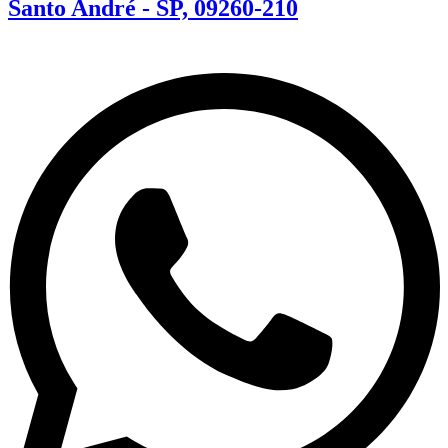
Santo André - SP, 09260-210